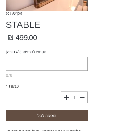
מק"ט: 004
STABLE
מח
טקסט לחריטה (לא חובה)
0/8
כמות
*
הוספה לסל