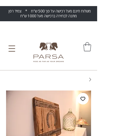
משלוח חינם מעל רכישה על סך 500 ש"ח * צמיד רסן
מתנה לבחירה ברכישה מעל 1000 ש"ח