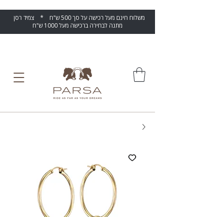
משלוח חינם מעל רכישה על סך 500 ש"ח * צמיד רסן
מתנה לבחירה ברכישה מעל 1000 ש"ח