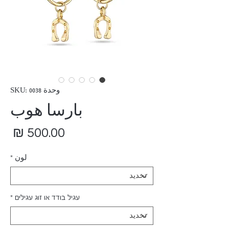
وحدة SKU: 0038
بارسا هوب
ال
لون
*
עגיל בודד או זוג עגילים
*