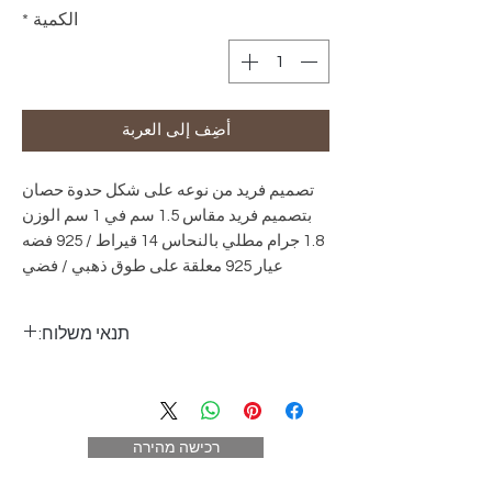
الكمية
*
أضِف إلى العربة
تصميم فريد من نوعه على شكل حدوة حصان
بتصميم فريد مقاس 1.5 سم في 1 سم الوزن
1.8 جرام مطلي بالنحاس 14 قيراط / 925 فضه
عيار 925 معلقة على طوق ذهبي / فضي
תנאי משלוח:
البريد السريع إلى المنزل - حتى 5 أيام عمل
25 شيكل (باستثناء يوم الطلب)
في أماكن استثنائية - يتم التوزيع مرة واحدة
רכישה מהירה
في الأسبوع. (باستثناء إيلات وعرفا)
التحصيل الذاتي - بدون تكلفة