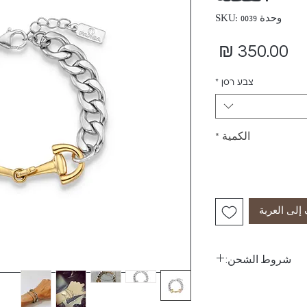
وحدة SKU: 0039
السعر
צבע רסן
*
الكمية
*
إلى العربة
شروط الشحن:
البريد السريع إلى المنزل - حتى 5 أيام عمل 25 شيكل
(باستثناء يوم الطلب)