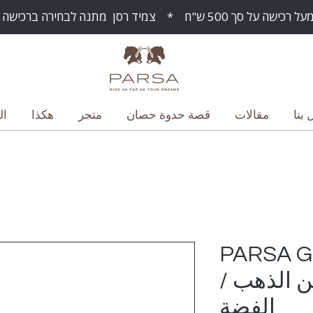
ח * צמיד רסן מתנה לבחירה ברכישה מעל 1000 ש"ח
 بنا
مقالات
قصة حدوة حصان
متجر
هكذا
ال
PARSA 
BRACE من الذهب /
الفضة