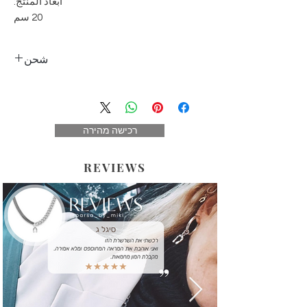
ابعاد المنتج:
20 سم
شحن
البريد السريع إلى المنزل - حتى 5 أيام عمل
25 شيكل (باستثناء يوم الطلب)
في أماكن استثنائية - يتم التوزيع مرة واحدة
רכישה מהירה
في الأسبوع. (باستثناء إيلات وعرفا)
التحصيل الذاتي - بدون تكلفة
REVIEWS