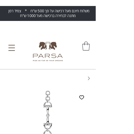
משלוח חינם מעל רכישה על סך 500 ש"ח * צמיד רסן
מתנה לבחירה ברכישה מעל 1000 ש"ח