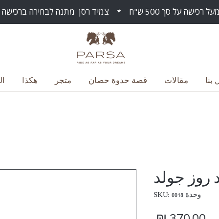
ח * צמיד רסן מתנה לבחירה ברכישה מעל 1000 ש"ח
 بنا
مقالات
قصة حدوة حصان
متجر
هكذا
ال
ند روز جولد
وحدة SKU: 0018
السعر