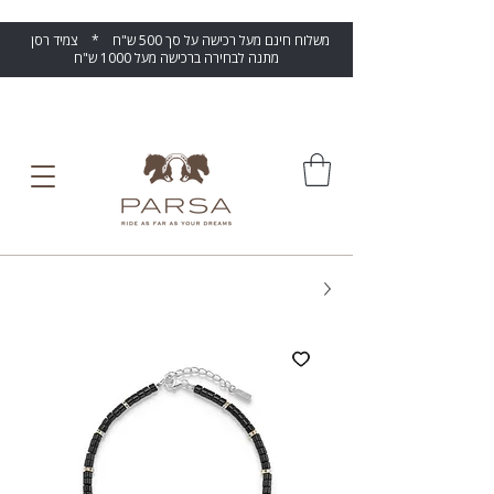
משלוח חינם מעל רכישה על סך 500 ש"ח * צמיד רסן
מתנה לבחירה ברכישה מעל 1000 ש"ח